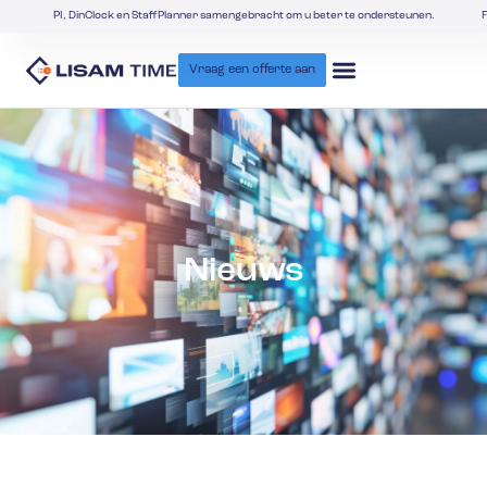
PI, DinClock en StaffPlanner samengebracht om u beter te ondersteunen.
F
Vraag een offerte aan
Nieuws