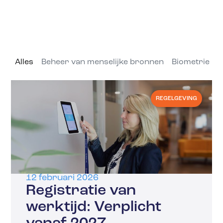
Alles
Beheer van menselijke bronnen
Biometrie
C
REGELGEVING
12 februari 2026
Registratie van
werktijd: Verplicht