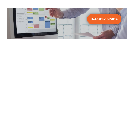
TIJDSPLANNING
27 februari 2025
Hoe beheert u een
personeelsplanning?
Een personeelsplanning beheren is
geen eenvoudige taken voor de HR-
verantwoordelijke. De planning heeft
niet alleen een invloed op de hele
organisatie, maar ook op de prestaties
van het bedrijf. Het doel is om over een
efficiënt systeem te beschikken dat