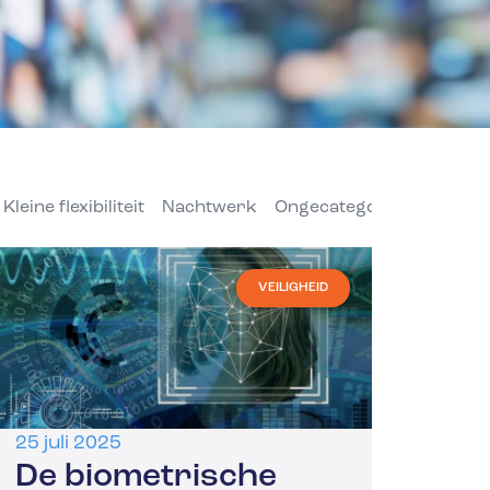
Kleine flexibiliteit
Nachtwerk
Ongecategoriseerd
Pri
VEILIGHEID
25 juli 2025
De biometrische