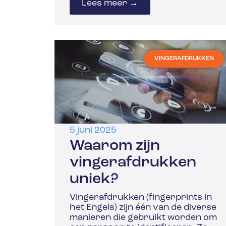
Lees meer →
VINGERAFDRUKKEN
5 juni 2025
Waarom zijn
vingerafdrukken
uniek?
Vingerafdrukken (fingerprints in
het Engels) zijn één van de diverse
manieren die gebruikt worden om