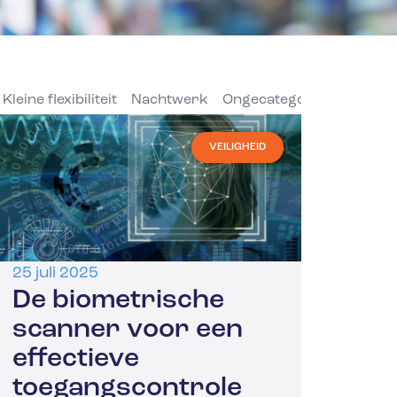
Kleine flexibiliteit
Nachtwerk
Ongecategoriseerd
Pri
VEILIGHEID
25 juli 2025
De biometrische
scanner voor een
effectieve
toegangscontrole