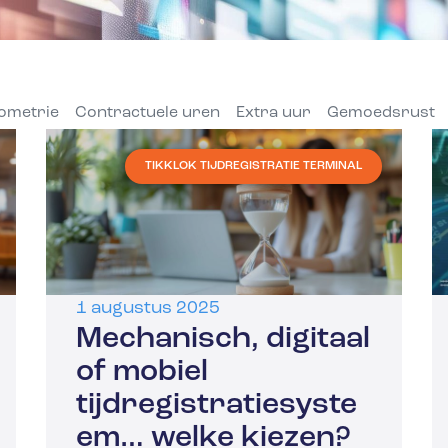
ometrie
Contractuele uren
Extra uur
Gemoedsrust
TIKKLOK TIJDREGISTRATIE TERMINAL
1 augustus 2025
Mechanisch, digitaal
of mobiel
tijdregistratiesyste
em… welke kiezen?