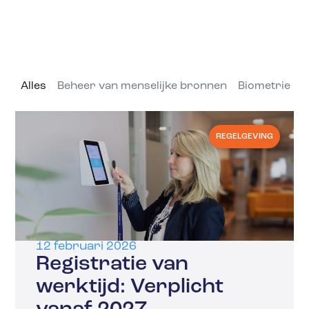
Alles
Beheer van menselijke bronnen
Biometrie
C
REGELGEVING
12 februari 2026
Registratie van
werktijd: Verplicht