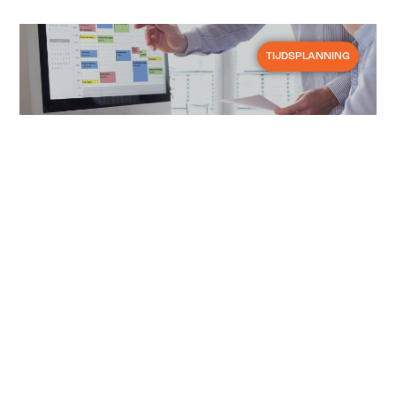
TIJDSPLANNING
27 februari 2025
Hoe beheert u een
personeelsplanning?
Een personeelsplanning beheren is
geen eenvoudige taken voor de HR-
verantwoordelijke. De planning heeft
niet alleen een invloed op de hele
organisatie, maar ook op de prestaties
van het bedrijf. Het doel is om over een
efficiënt systeem te beschikken dat