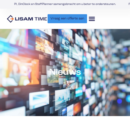
PI, DinClock en StaffPlanner samengebracht om u beter te ondersteunen.
F
Vraag een offerte aan
Nieuws