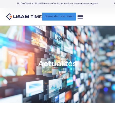
PI, DinClock et StaffPlanner réunis pour mieux vous accompagner
F
Demander une démo
Actualités