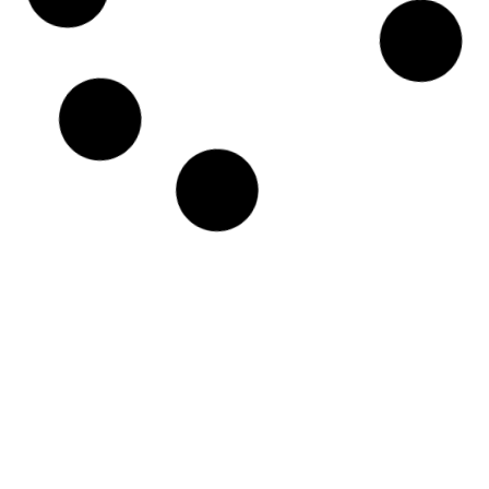
?
La réintroduction du travail de bureau
est un impératif pour la plupart des
entreprises. Notamment celles dont les
activités ne sont pas adaptées à ce
mode de collaboration. Cependant,
quelques dispositions doivent être
prises. Il s’agit de rassurer les salariés