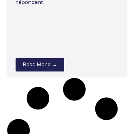
répondant
Read More →
20 février 2025
ORGANISATION
TÉLÉTRAVAIL
Comment réintroduire
le travail de bureau
tout en garantissant la
santé de vos employés