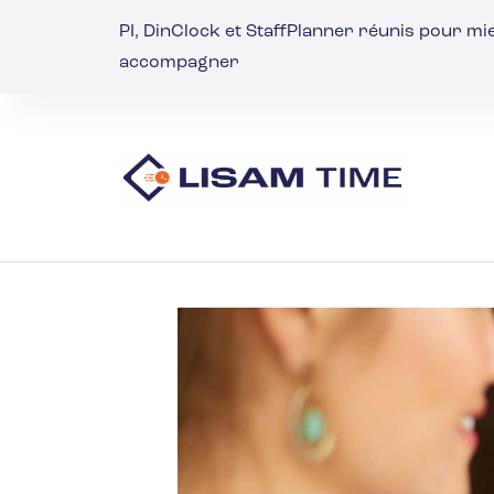
PI, DinClock et StaffPlanner réunis pour m
accompagner