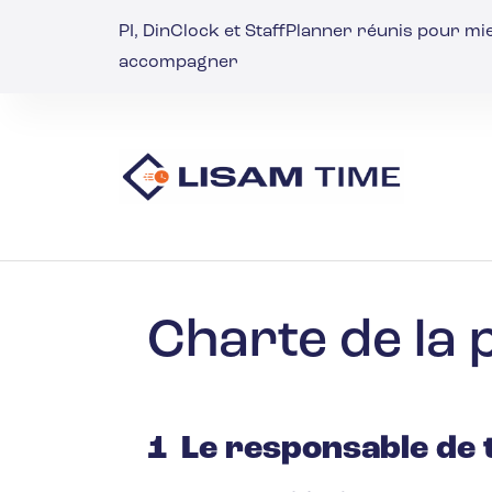
PI, DinClock et StaffPlanner réunis pour m
accompagner
Charte de la p
1 Le responsable de 