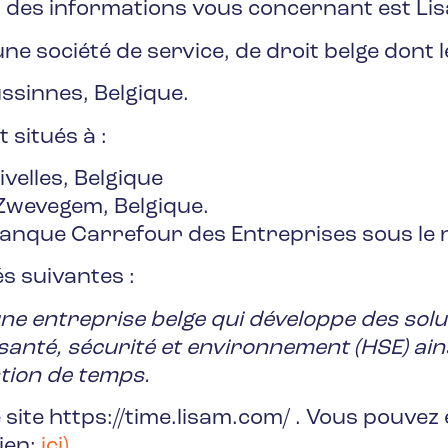
 des informations vous concernant est Li
ne société de service, de droit belge dont le
ssinnes, Belgique.
t situés à :
velles, Belgique
Zwevegem, Belgique.
la Banque Carrefour des Entreprises sous l
és suivantes :
ne entreprise belge qui développe des solut
anté, sécurité et environnement (HSE) ainsi
stion de temps.
e site https://time.lisam.com/ . Vous pouve
ien:
ici
)
.