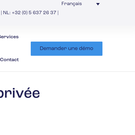
Français
| NL: +32 (0) 5 637 26 37 |
Services
Demander une démo
Contact
privée