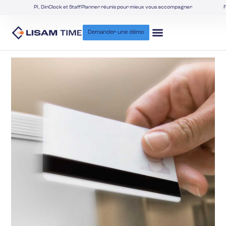
PI, DinClock et StaffPlanner réunis pour mieux vous accompagner
F
Demander une démo