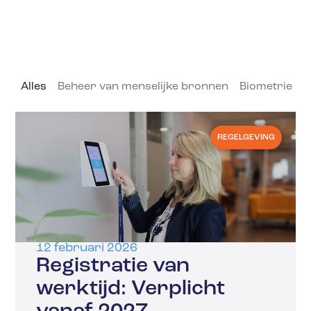
Alles
Beheer van menselijke bronnen
Biometrie
C
REGELGEVING
12 februari 2026
Registratie van
werktijd: Verplicht