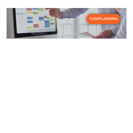
TIJDSPLANNING
27 februari 2025
Hoe beheert u een
personeelsplanning?
Een personeelsplanning beheren is
geen eenvoudige taken voor de HR-
verantwoordelijke. De planning heeft
niet alleen een invloed op de hele
organisatie, maar ook op de prestaties
van het bedrijf. Het doel is om over een
efficiënt systeem te beschikken dat