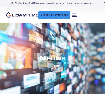
PI, DinClock en StaffPlanner samengebracht om u beter te ondersteunen.
F
Vraag een offerte aan
Nieuws