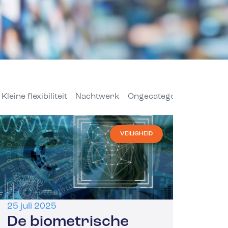
Kleine flexibiliteit
Nachtwerk
Ongecategoriseerd
Pri
VEILIGHEID
25 juli 2025
De biometrische