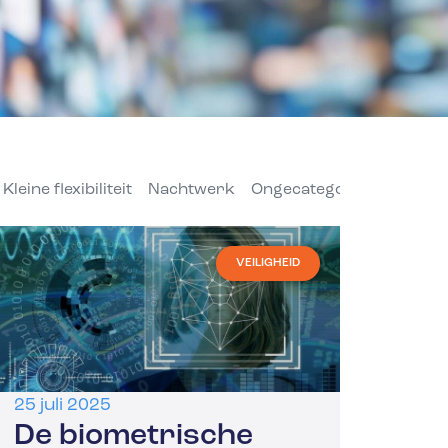
Kleine flexibiliteit
Nachtwerk
Ongecategoriseerd
Pri
VEILIGHEID
25 juli 2025
De biometrische