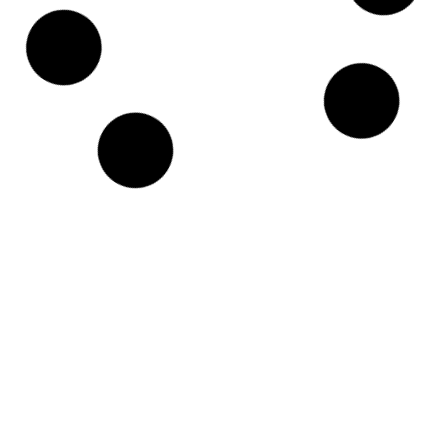
?
La réintroduction du travail de bureau
est un impératif pour la plupart des
entreprises. Notamment celles dont les
activités ne sont pas adaptées à ce
mode de collaboration. Cependant,
quelques dispositions doivent être
prises. Il s’agit de rassurer les salariés