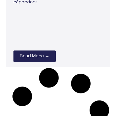
répondant
Read More →
20 février 2025
ORGANISATION
TÉLÉTRAVAIL
Comment réintroduire
le travail de bureau
tout en garantissant la
santé de vos employés