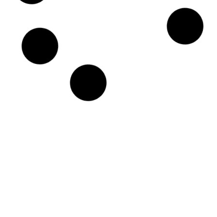
?
La réintroduction du travail de bureau
est un impératif pour la plupart des
entreprises. Notamment celles dont les
activités ne sont pas adaptées à ce
mode de collaboration. Cependant,
quelques dispositions doivent être
prises. Il s’agit de rassurer les salariés