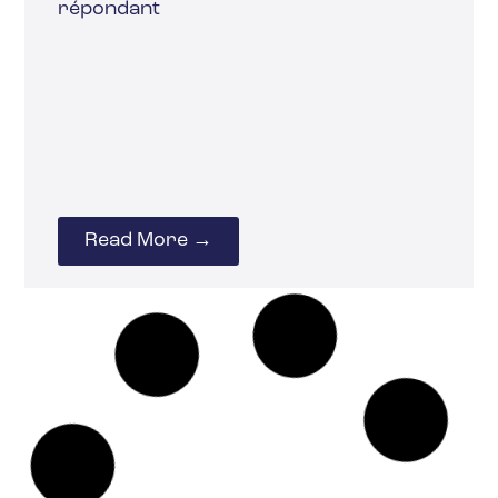
répondant
Read More →
20 février 2025
ORGANISATION
TÉLÉTRAVAIL
Comment réintroduire
le travail de bureau
tout en garantissant la
santé de vos employés