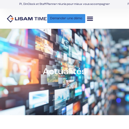
PI, DinClock et StaffPlanner réunis pour mieux vous accompagner
F
Demander une démo
Actualités