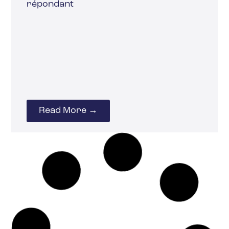
répondant
Read More →
20 février 2025
ORGANISATION
TÉLÉTRAVAIL
Comment réintroduire
le travail de bureau
tout en garantissant la
santé de vos employés