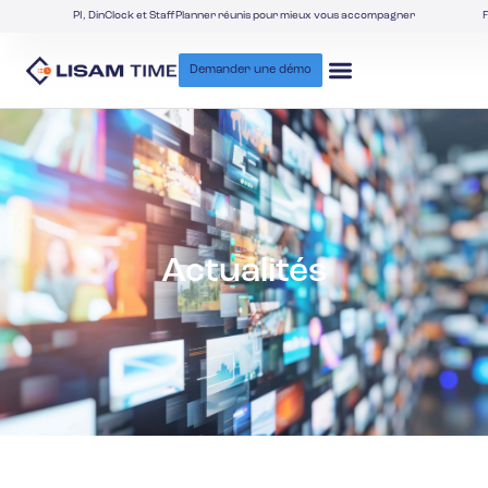
PI, DinClock et StaffPlanner réunis pour mieux vous accompagner
F
Demander une démo
Actualités