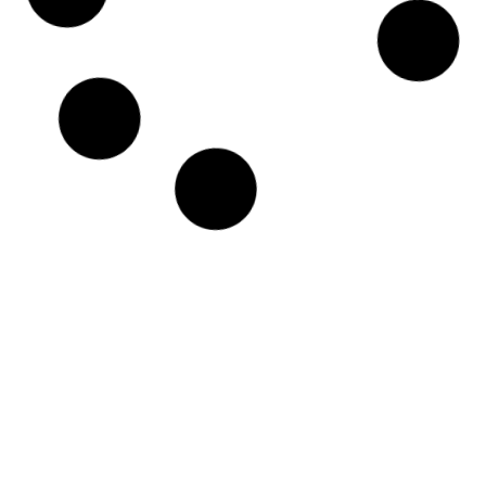
?
La réintroduction du travail de bureau
est un impératif pour la plupart des
entreprises. Notamment celles dont les
activités ne sont pas adaptées à ce
mode de collaboration. Cependant,
quelques dispositions doivent être
prises. Il s’agit de rassurer les salariés