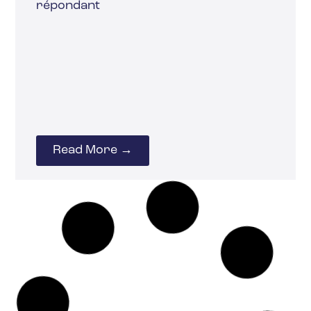
répondant
Read More →
20 février 2025
ORGANISATION
TÉLÉTRAVAIL
Comment réintroduire
le travail de bureau
tout en garantissant la
santé de vos employés