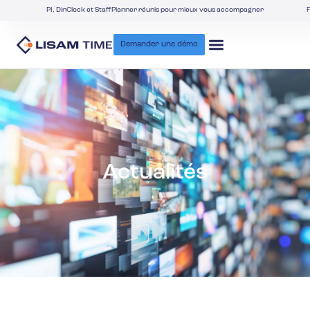
PI, DinClock et StaffPlanner réunis pour mieux vous accompagner
F
Demander une démo
Actualités