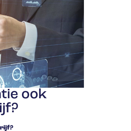
tie ook
jf?
rijf?