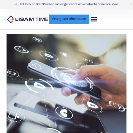
PI, DinClock en StaffPlanner samengebracht om u beter te ondersteunen.
F
Vraag een offerte aan