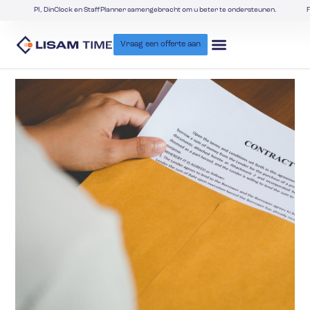
PI, DinClock en StaffPlanner samengebracht om u beter te ondersteunen.
F
Vraag een offerte aan