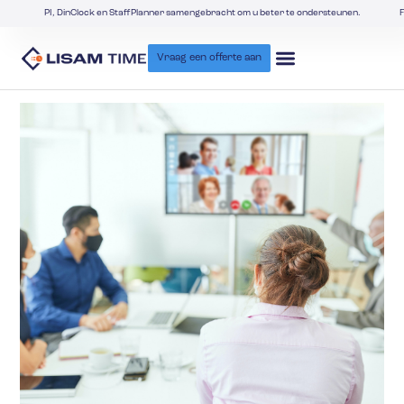
PI, DinClock en StaffPlanner samengebracht om u beter te ondersteunen.
F
Vraag een offerte aan