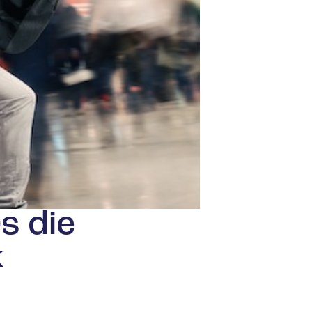
s die
k