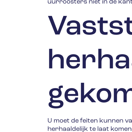
uurroosters niet in de ka
Vastst
herhaa
gekom
U moet de feiten kunnen v
herhaaldelijk te laat kome