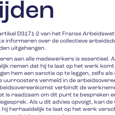
ijden
artikel D3171-2 van het Franse Arbeidswe
te informeren over de collectieve arbeidsd
rden uitgehangen.
n aan alle medewerkers is essentieel. Als
jk nemen dat hij te laat op het werk komt.
tegen hem een sanctie op te leggen, zelfs al
e uurroosters vermeld in de arbeidsover
beidsovereenkomst verbindt de werknemer 
 Het is raadzaam om dit punt te bespreken en
atiegesprek. Als u dit advies opvolgt, kan 
ij herhaaldelijk te laat op het werk verschi