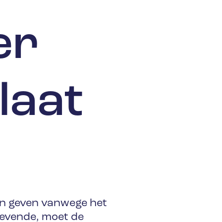
er
laat
an geven vanwege het
gevende, moet de