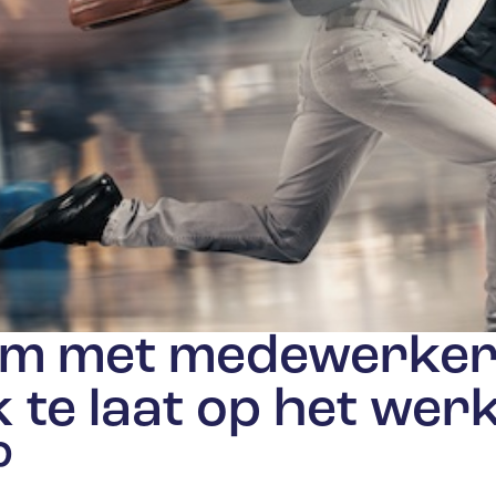
om met medewerker
k te laat op het wer
?