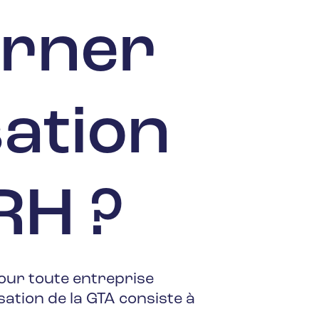
urner
sation
RH ?
our toute entreprise
sation de la GTA consiste à