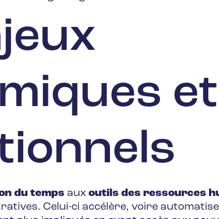
njeux
miques et
tionnels
ion du temps
aux
outils
des
ressources h
stratives. Celui-ci accélère, voire automati