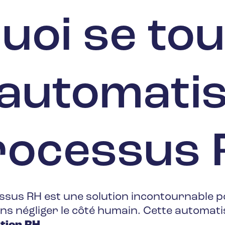
uoi se to
’automati
rocessus 
ssus RH est une solution incontournable p
ns négliger le côté humain. Cette automati