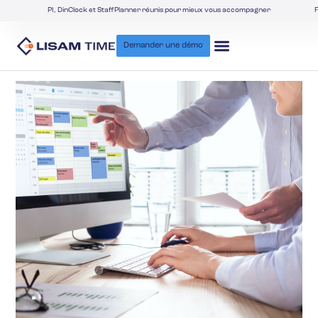
PI, DinClock et StaffPlanner réunis pour mieux vous accompagner
F
Demander une démo