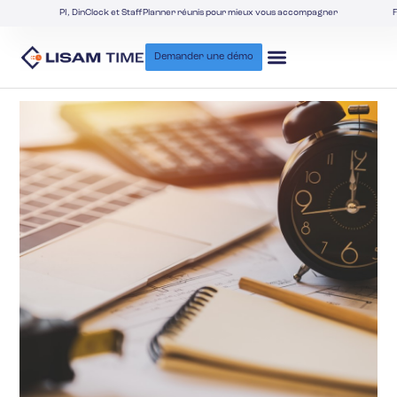
PI, DinClock et StaffPlanner réunis pour mieux vous accompagner
F
Demander une démo